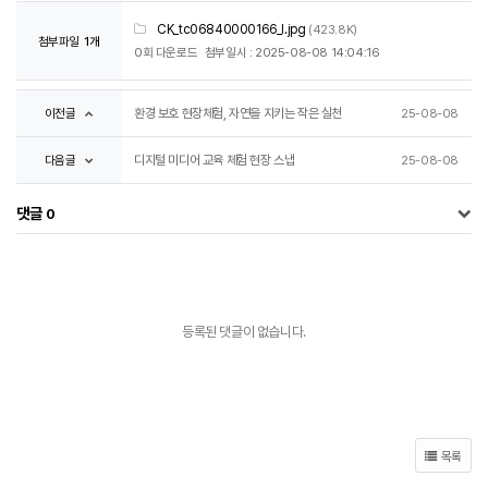
CK_tc06840000166_l.jpg
(423.8K)
첨부파일
1개
0회 다운로드
첨부일시 : 2025-08-08 14:04:16
이전글
환경 보호 현장체험, 자연을 지키는 작은 실천
25-08-08
다음글
디지털 미디어 교육 체험 현장 스냅
25-08-08
댓글
0
등록된 댓글이 없습니다.
목록