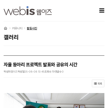
자율 동아리 프로젝트 발표와 공유의 시간 > 갤러리
모
처음으로
커뮤니티
활동사진
갤러리
자율 동아리 프로젝트 발표와 공유의 시간
작성자
웹이즈
작성일
25-08-08 13:45
조회수
79
댓글수
0
목록