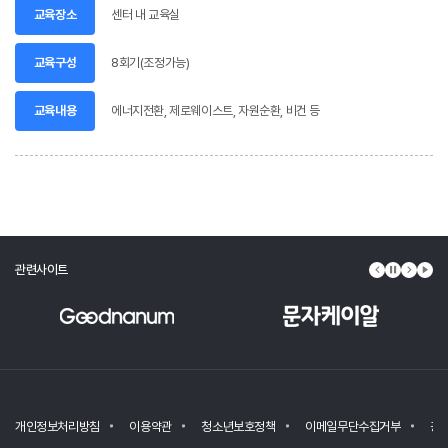
센터 내 교육실
교육장소
8회기(조정가능)
교육구성
에너지전환, 제로웨이스트, 자원순환, 비건 등
교육내용
관련사이트
이전 배너
배너 정지
다음 배
배너
개인정보처리방침
이용약관
청소년보호정책
이메일무단수집거부
광