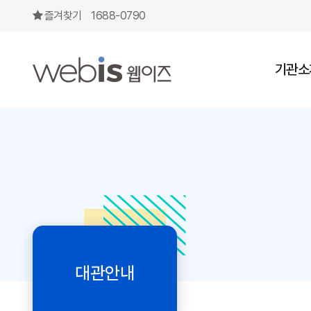
대관신청
즐겨찾기
1688-0790
상단메뉴
기관소
대관안내