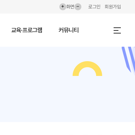
화면확대
화면축소
화면
로그인
회원가입
교육·프로그램
커뮤니티
전체메뉴 