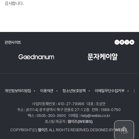
감사합니다.
관련사이트
이전 배너
배너 정지
다음 배
배너
개인정보처리방침
이용약관
청소년보호정책
이메일무단수집거부
광
사업자등록번호 : 410-27-79996
대표 : 조성안
주소 : (61114) 광주광역시 북구 운용로 27-1 2층
전화 : 1688-0790
팩스 : 0505-300-3600
이메일 : help@webis.co.kr
호스팅 제공자 :
웹이즈(WEBIS)
COPYRIGHT(C)
웹이즈
ALL RIGHTS RESERVED. DESIGNED BY
WEBIS
TOP