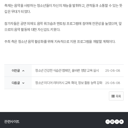
축제는 음악을 사랑하는 청소년들이 자신의 재능을 발휘하고, 관객들과 소통할 수 있는 뜻
깊은 무대가 되었다.
참가자들은 공연 외에도 음악 워크숍과 멘토링 프로그램에 참여해 전문성을 높였으며, 앞
으로의 음악 활동에 대한 자신감도 키웠다.
주최 측은 청소년 음악 활성화를 위해 지속적으로 지원 프로그램을 개발할 계획이다.
이전글
청소년 건강한 식습관 캠페인, 올바른 영양 교육 실시
25-08-08
다음글
청소년 미디어 리터러시 교육 확대, 정보 활용 능력 강화
25-08-08
목록
관련사이트
이전 배너
배너 정지
다음 배
배너