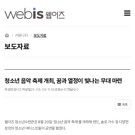
청소년 음악 축제 개최, 꿈과 열정이 빛나는 무대 마련 > 보도자료
모
처음으로
커뮤니티
보도자료
보도자료
청소년 음악 축제 개최, 꿈과 열정이 빛나는 무대 마련
작성자
웹이즈
작성일
25-08-08 11:55
조회수
87
댓글수
0
목록
웹이즈 청소년수련관은 8월 20일 ‘청소년 음악 축제’를 개최해 밴드, 솔로 가수 등 다양한
장르의 청소년 아티스트들이 공연을 펼쳤다.