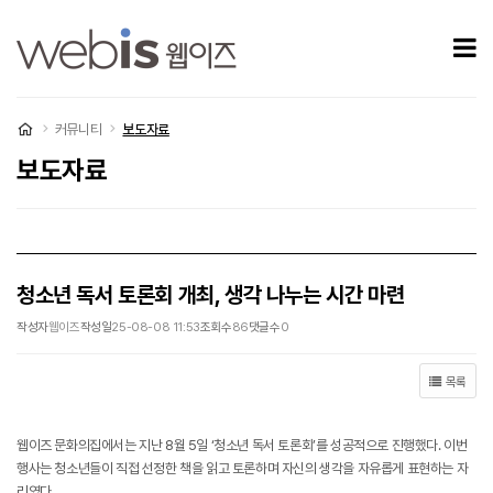
청소년 독서 토론회 개최, 생각 나누는 시간 마련 > 보도자료
모
처음으로
커뮤니티
보도자료
보도자료
청소년 독서 토론회 개최, 생각 나누는 시간 마련
작성자
웹이즈
작성일
25-08-08 11:53
조회수
86
댓글수
0
목록
웹이즈 문화의집에서는 지난 8월 5일 ‘청소년 독서 토론회’를 성공적으로 진행했다. 이번
행사는 청소년들이 직접 선정한 책을 읽고 토론하며 자신의 생각을 자유롭게 표현하는 자
리였다.