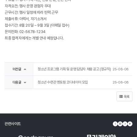
자격요건: 행사 운영 경험자 우대
근무시간: 행사 일정에 따라 탄력 근무
제출서류: 이력서, 자기소개서
접수기간: 8월 20일 ~ 9월 3일 (이메일 접수)
문의전화: 02-5678-1234
최종 합격자에게는 개별 안내 예정입니다.
이전글
청소년 프로그램 기획 및 운영 담당자 채용 공고 (정규직)
25-08-08
다음글
청소년 수련관 멘토링 코디네이터 모집
25-08-08
목록
관련사이트
이전 배너
배너 정지
다음 배
배너