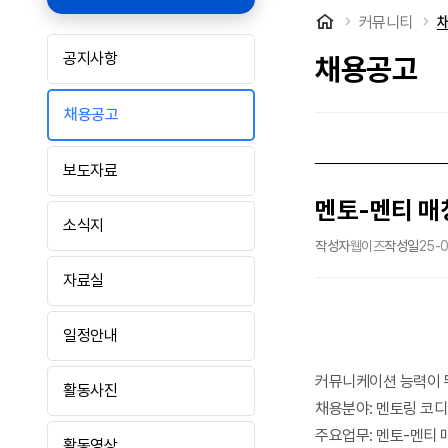
처음으로
커뮤니티
공지사항
채용공고
채용공고
보도자료
멘토-멘티 매
소식지
작성자
웹이즈
작성일
25-0
자료실
일정안내
커뮤니케이션 능력이 
활동사진
채용분야: 멘토링 코디
주요업무: 멘토-멘티 
활동영상