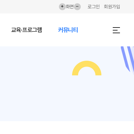
화면확대
화면축소
화면
로그인
회원가입
교육·프로그램
커뮤니티
전체메뉴 