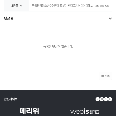
다음글
국립평창청소년수련원에 로봇이 떴다고?! 어디어디?! 나도 구경할래!😝
25-08-08
댓글
0
등록된 댓글이 없습니다.
목록
관련사이트
이전 배너
배너 정지
다음 배
배너