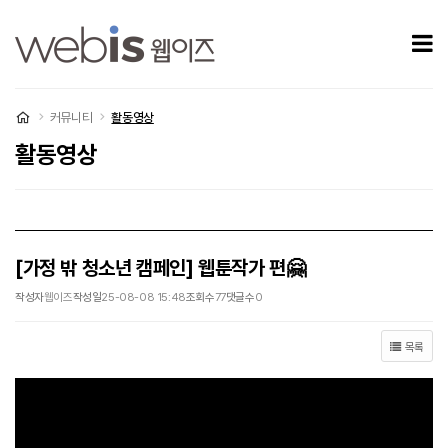
[가정 밖 청소년 캠페인] 웹툰작가 편🤗 > 활동영상
모
처음으로
커뮤니티
활동영상
활동영상
[가정 밖 청소년 캠페인] 웹툰작가 편🤗
작성자
웹이즈
작성일
25-08-08 15:48
조회수
77
댓글수
0
목록