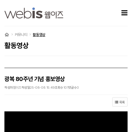
광복 80주년 기념 홍보영상 > 활동영상
모
처음으로
커뮤니티
활동영상
활동영상
광복 80주년 기념 홍보영상
작성자
웹이즈
작성일
25-08-08 15:49
조회수
101
댓글수
0
목록